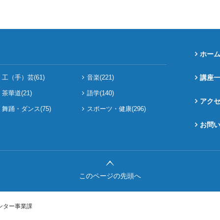
ホー
工（手）芸(61)
音楽(221)
講座
茶華道(21)
語学(140)
アク
舞踊・ダンス(75)
スポーツ・健康(296)
お問
このページの先頭へ
ンター事業課