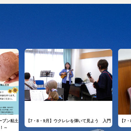
ーブン粘土
【7・8・9月】ウクレレを弾いて見よう 入門
【7
！～