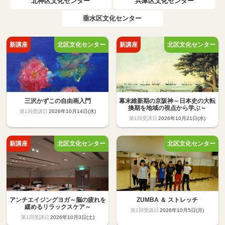
北神区文化センター
兵庫区文化センター
垂水区文化センター
三沢かずこの自由画入門
幕末維新期の京阪神～日本史の大転
換期を地域の視点から学ぶ～
2026年10月14日(水)
2026年10月21日(水)
アンチエイジングヨガ～脳の疲れを
ZUMBA ＆ ストレッチ
緩めるリラックスケア～
2026年10月5日(月)
2026年10月3日(土)