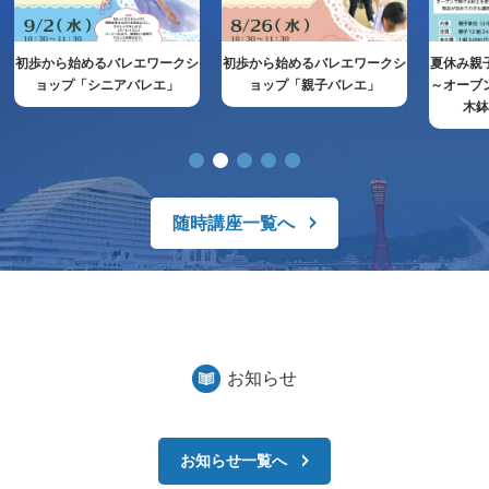
初歩から始めるバレエワークシ
初歩から始めるバレエワークシ
夏休み親
ョップ「シニアバレエ」
ョップ「親子バレエ」
～オーブ
木
随時講座一覧へ
お知らせ
お知らせ一覧へ