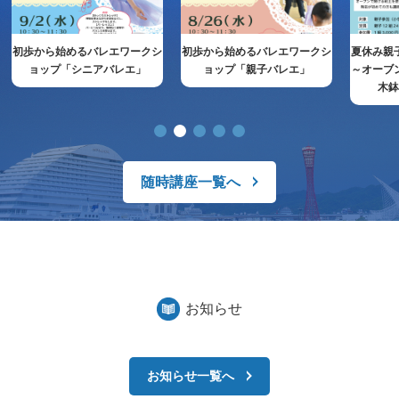
初歩から始めるバレエワークシ
初歩から始めるバレエワークシ
夏休み親
ョップ「シニアバレエ」
ョップ「親子バレエ」
～オーブ
木
随時講座一覧へ
お知らせ
お知らせ一覧へ