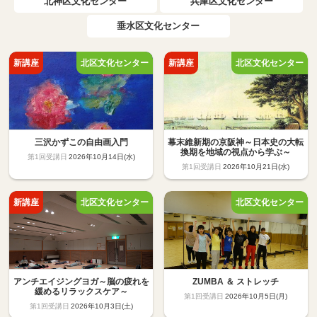
北神区文化センター
兵庫区文化センター
垂水区文化センター
三沢かずこの自由画入門
幕末維新期の京阪神～日本史の大転
換期を地域の視点から学ぶ～
2026年10月14日(水)
2026年10月21日(水)
アンチエイジングヨガ～脳の疲れを
ZUMBA ＆ ストレッチ
緩めるリラックスケア～
2026年10月5日(月)
2026年10月3日(土)