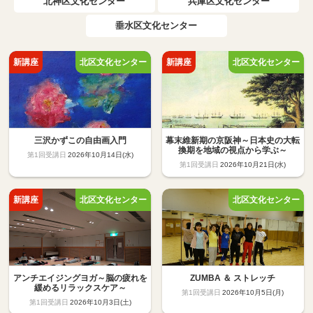
北神区文化センター
兵庫区文化センター
垂水区文化センター
三沢かずこの自由画入門
幕末維新期の京阪神～日本史の大転
換期を地域の視点から学ぶ～
2026年10月14日(水)
2026年10月21日(水)
アンチエイジングヨガ～脳の疲れを
ZUMBA ＆ ストレッチ
緩めるリラックスケア～
2026年10月5日(月)
2026年10月3日(土)