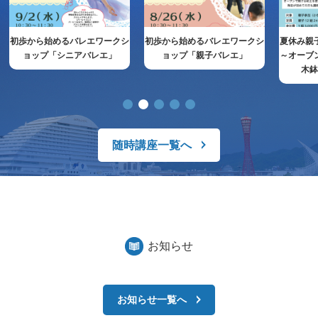
初歩から始めるバレエワークシ
初歩から始めるバレエワークシ
夏休み親
ョップ「シニアバレエ」
ョップ「親子バレエ」
～オーブ
木
随時講座一覧へ
お知らせ
お知らせ一覧へ