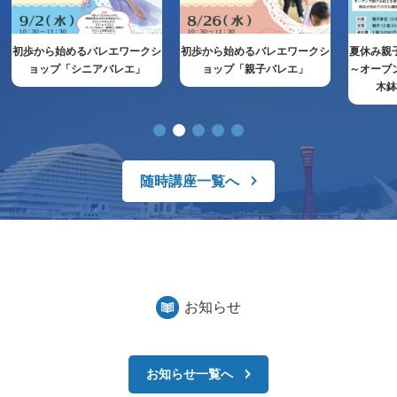
初歩から始めるバレエワークシ
初歩から始めるバレエワークシ
夏休み親
ョップ「シニアバレエ」
ョップ「親子バレエ」
～オーブ
木
随時講座一覧へ
お知らせ
お知らせ一覧へ