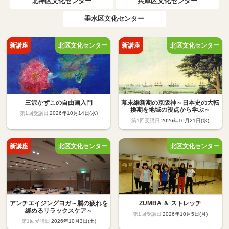
北神区文化センター
兵庫区文化センター
垂水区文化センター
三沢かずこの自由画入門
幕末維新期の京阪神～日本史の大転
換期を地域の視点から学ぶ～
2026年10月14日(水)
2026年10月21日(水)
アンチエイジングヨガ～脳の疲れを
ZUMBA ＆ ストレッチ
緩めるリラックスケア～
2026年10月5日(月)
2026年10月3日(土)