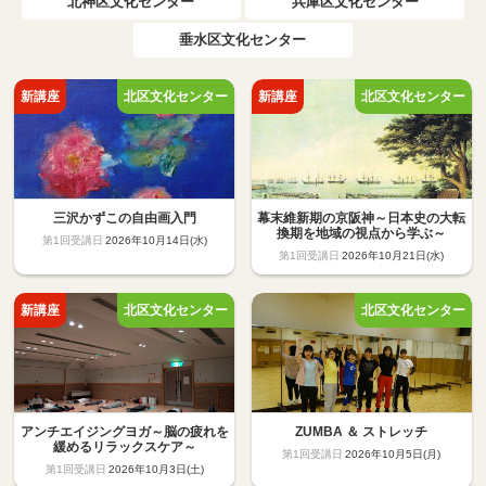
北神区文化センター
兵庫区文化センター
垂水区文化センター
三沢かずこの自由画入門
幕末維新期の京阪神～日本史の大転
換期を地域の視点から学ぶ～
2026年10月14日(水)
2026年10月21日(水)
アンチエイジングヨガ～脳の疲れを
ZUMBA ＆ ストレッチ
緩めるリラックスケア～
2026年10月5日(月)
2026年10月3日(土)