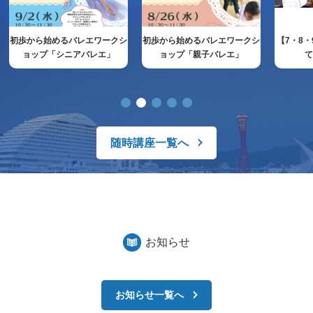
初歩から始めるバレエワークシ
初歩から始めるバレエワークシ
【7・8
ョップ「シニアバレエ」
ョップ「親子バレエ」
随時講座一覧へ
お知らせ
お知らせ一覧へ