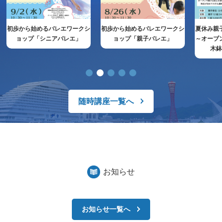
初歩から始めるバレエワークシ
初歩から始めるバレエワークシ
夏休み親
ョップ「シニアバレエ」
ョップ「親子バレエ」
～オーブ
木
随時講座一覧へ
お知らせ
お知らせ一覧へ