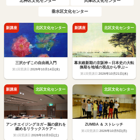
北神区文化センター
兵庫区文化センター
垂水区文化センター
三沢かずこの自由画入門
幕末維新期の京阪神～日本史の大転
換期を地域の視点から学ぶ～
2026年10月14日(水)
2026年10月21日(水)
アンチエイジングヨガ～脳の疲れを
ZUMBA ＆ ストレッチ
緩めるリラックスケア～
2026年10月5日(月)
2026年10月3日(土)