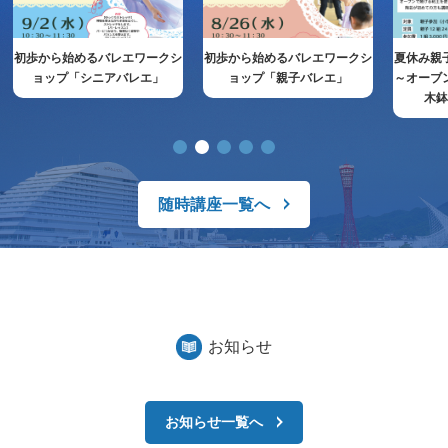
初歩から始めるバレエワークシ
初歩から始めるバレエワークシ
夏休み親
ョップ「シニアバレエ」
ョップ「親子バレエ」
～オーブ
木
随時講座一覧へ
お知らせ
お知らせ一覧へ