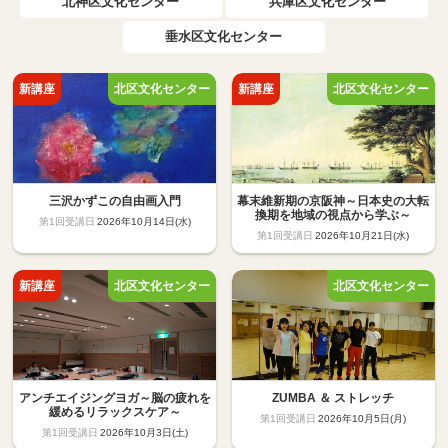
北神区文化センター
兵庫区文化センター
垂水区文化センター
三沢かずこの自由画入門
幕末維新期の京阪神～日本史の大転
換期を地域の視点から学ぶ～
2026年10月14日(水)
2026年10月21日(水)
アンチエイジングヨガ～脳の疲れを
ZUMBA ＆ ストレッチ
緩めるリラックスケア～
2026年10月5日(月)
2026年10月3日(土)