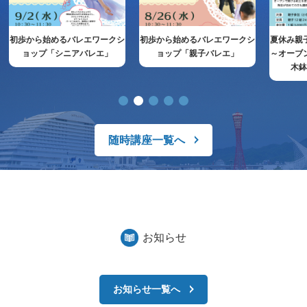
初歩から始めるバレエワークシ
初歩から始めるバレエワークシ
夏休み親
ョップ「シニアバレエ」
ョップ「親子バレエ」
～オーブ
木
随時講座一覧へ
お知らせ
お知らせ一覧へ