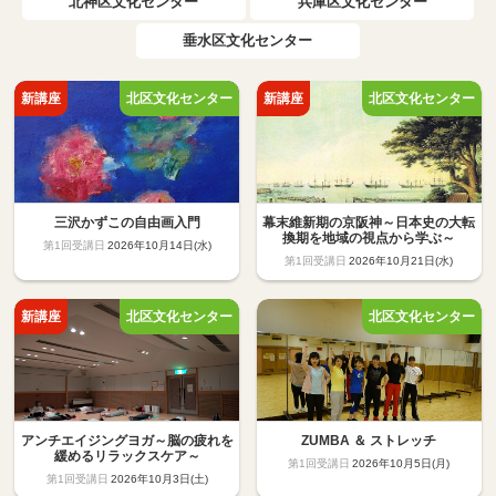
北神区文化センター
兵庫区文化センター
垂水区文化センター
三沢かずこの自由画入門
幕末維新期の京阪神～日本史の大転
換期を地域の視点から学ぶ～
2026年10月14日(水)
2026年10月21日(水)
アンチエイジングヨガ～脳の疲れを
ZUMBA ＆ ストレッチ
緩めるリラックスケア～
2026年10月5日(月)
2026年10月3日(土)