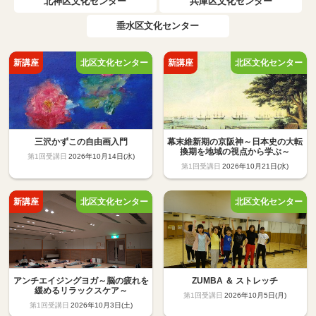
北神区文化センター
兵庫区文化センター
垂水区文化センター
三沢かずこの自由画入門
幕末維新期の京阪神～日本史の大転
換期を地域の視点から学ぶ～
2026年10月14日(水)
2026年10月21日(水)
アンチエイジングヨガ～脳の疲れを
ZUMBA ＆ ストレッチ
緩めるリラックスケア～
2026年10月5日(月)
2026年10月3日(土)