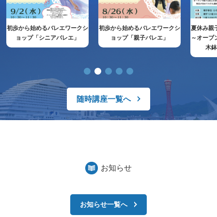
初歩から始めるバレエワークシ
初歩から始めるバレエワークシ
夏休み親
ョップ「シニアバレエ」
ョップ「親子バレエ」
～オーブ
木
随時講座一覧へ
お知らせ
お知らせ一覧へ