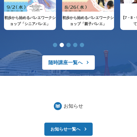
初歩から始めるバレエワークシ
初歩から始めるバレエワークシ
【7・8
ョップ「シニアバレエ」
ョップ「親子バレエ」
随時講座一覧へ
お知らせ
お知らせ一覧へ