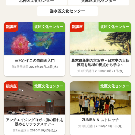
北神区文化センター
兵庫区文化センター
垂水区文化センター
三沢かずこの自由画入門
幕末維新期の京阪神～日本史の大転
換期を地域の視点から学ぶ～
2026年10月14日(水)
2026年10月21日(水)
アンチエイジングヨガ～脳の疲れを
ZUMBA ＆ ストレッチ
緩めるリラックスケア～
2026年10月5日(月)
2026年10月3日(土)