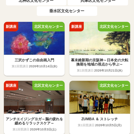
北神区文化センター
兵庫区文化センター
垂水区文化センター
三沢かずこの自由画入門
幕末維新期の京阪神～日本史の大転
換期を地域の視点から学ぶ～
2026年10月14日(水)
2026年10月21日(水)
アンチエイジングヨガ～脳の疲れを
ZUMBA ＆ ストレッチ
緩めるリラックスケア～
2026年10月5日(月)
2026年10月3日(土)