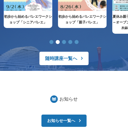
初歩から始めるバレエワークシ
初歩から始めるバレエワークシ
夏休み親
ョップ「シニアバレエ」
ョップ「親子バレエ」
～オーブ
木
随時講座一覧へ
お知らせ
お知らせ一覧へ