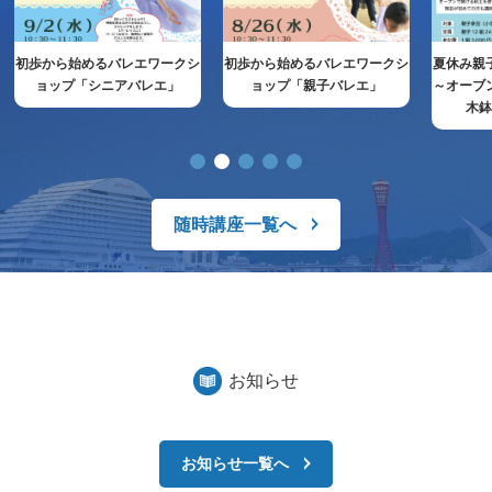
初歩から始めるバレエワークシ
初歩から始めるバレエワークシ
夏休み親
ョップ「シニアバレエ」
ョップ「親子バレエ」
～オーブ
木
随時講座一覧へ
お知らせ
お知らせ一覧へ