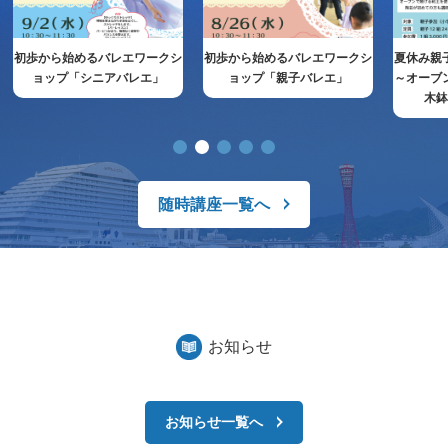
初歩から始めるバレエワークシ
初歩から始めるバレエワークシ
夏休み親
ョップ「シニアバレエ」
ョップ「親子バレエ」
～オーブ
木
随時講座一覧へ
お知らせ
お知らせ一覧へ