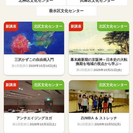
北神区文化センター
兵庫区文化センター
垂水区文化センター
三沢かずこの自由画入門
幕末維新期の京阪神～日本史の大転
換期を地域の視点から学ぶ～
2026年10月14日(水)
2026年10月21日(水)
アンチエイジングヨガ
ZUMBA ＆ ストレッチ
2026年10月3日(土)
2026年10月5日(月)