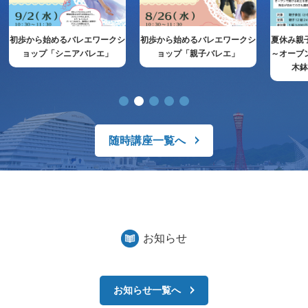
初歩から始めるバレエワークシ
初歩から始めるバレエワークシ
夏休み親
ョップ「シニアバレエ」
ョップ「親子バレエ」
～オーブ
木
随時講座一覧へ
お知らせ
お知らせ一覧へ