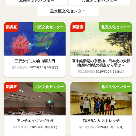
北神区文化センター
兵庫区文化センター
垂水区文化センター
三沢かずこの自由画入門
幕末維新期の京阪神～日本史の大転
換期を地域の視点から学ぶ～
2026年10月14日(水)
2026年10月21日(水)
アンチエイジングヨガ
ZUMBA ＆ ストレッチ
2026年10月3日(土)
2026年10月5日(月)