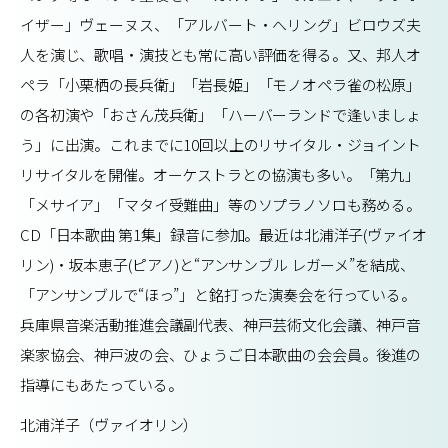
イザー」ヴェーヌス、「アルバート・へリング」ビロウズ夫
人を演じ、歌唱・演技とも常に高い評価を得る。又、邦人オ
ペラ「小栗栖の長兵衛」「岩長姫」「モノオペラ雀の松原」
の各初演や「おさん茂兵衛」「ハーバーランドで逢いましょ
う」に出演。これまでに10回以上のリサイタル・ジョイント
リサイタルを開催。オーケストラとの協演も多い。「第九」
「メサイア」「マタイ受難曲」等のソプラノソロも務める。
CD「日本歌曲 第1集」録音に参加。最近は北浦洋子(ヴァイオ
リン)・坂本恵子(ピアノ)と“アンサンブル レガーメ”を結成、
「アンサンブルで“ほっ”」と銘打った演奏会を行っている。
兵庫県音楽活動推進会議副代表、神戸芸術文化会議、神戸音
楽家協会、神戸波の会、ひょうご日本歌曲の会会員。後進の
指導にもあたっている。
北浦洋子（ヴァイオリン）