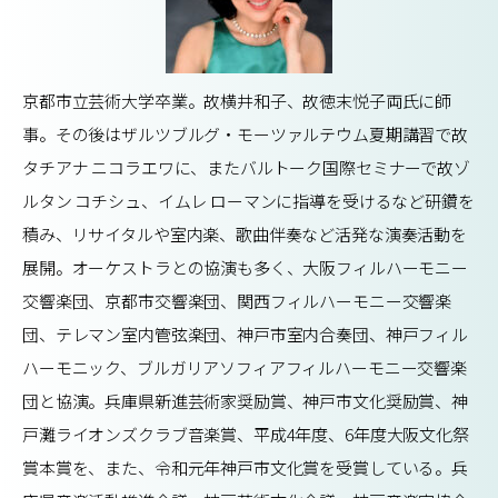
京都市立芸術大学卒業。故横井和子、故徳末悦子両氏に師
事。その後はザルツブルグ・モーツァルテウム夏期講習で故
タチアナ ニコラエワに、またバルトーク国際セミナーで故ゾ
ルタン コチシュ、イムレ ローマンに指導を受けるなど研鑽を
積み、リサイタルや室内楽、歌曲伴奏など活発な演奏活動を
展開。オーケストラとの協演も多く、大阪フィルハーモニー
交響楽団、京都市交響楽団、関西フィルハーモニー交響楽
団、テレマン室内管弦楽団、神戸市室内合奏団、神戸フィル
ハーモニック、ブルガリアソフィアフィルハーモニー交響楽
団と協演。兵庫県新進芸術家奨励賞、神戸市文化奨励賞、神
戸灘ライオンズクラブ音楽賞、平成4年度、6年度大阪文化祭
賞本賞を、また、令和元年神戸市文化賞を受賞している。兵