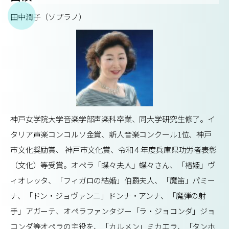
田中潤子（ソプラノ）
神戸女学院大学音楽学部声楽科卒業、同大学研究生修了。イ
タリア声楽コンコルソ金賞、新人音楽コンクール1位、神戸
市文化奨励賞、 神戸市文化賞、令和４年度兵庫県功労者表彰
（文化）等受賞。オペラ「蝶々夫人」蝶々さん、「椿姫」ヴ
ィオレッタ、「フィガロの結婚」伯爵夫人、「魔笛」パミー
ナ、「ドン・ジョヴァンニ」ドンナ・アンナ、「魔弾の射
手」アガーテ、オペラファンタジー「ラ・ジョコンダ」ジョ
コンダ等オペラの主役を、「カルメン」ミカエラ、「タンホ