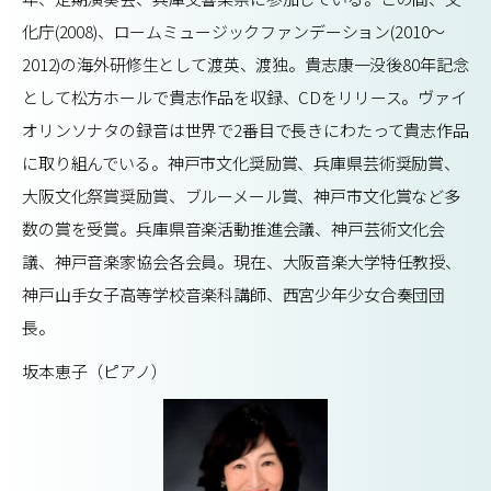
化庁(2008)、ロームミュージックファンデーション(2010～
2012)の海外研修生として渡英、渡独。貴志康一没後80年記念
として松方ホールで貴志作品を収録、CDをリリース。ヴァイ
オリンソナタの録音は世界で2番目で長きにわたって貴志作品
に取り組んでいる。神戸市文化奨励賞、兵庫県芸術奨励賞、
大阪文化祭賞奨励賞、ブルーメール賞、神戸市文化賞など多
数の賞を受賞。兵庫県音楽活動推進会議、神戸芸術文化会
議、神戸音楽家協会各会員。現在、大阪音楽大学特任教授、
神戸山手女子高等学校音楽科講師、西宮少年少女合奏団団
長。
坂本恵子（ピアノ）