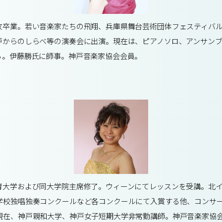
攻卒業。若い音楽家たちの飛翔、兵庫県舞台芸術団体フェスティバ
戸からのしらべ等の演奏会に出演。現在は、ピアノソロ、アンサン
る。伊藤勝氏に師事。神戸音楽家協会会員。
育大学および同大学院主席修了。ウィーンにてレッスンを受講。北イ
学校独唱独奏コンクールなど各コンクールにて入賞する他、コンサ
現在、神戸親和大学、神戸女子短期大学非常勤講師。神戸音楽家協