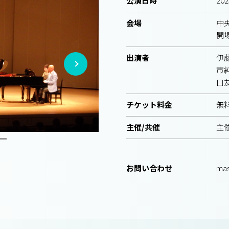
公演日時
202
会場
中
開場
出演者
伊
市
口
チケット料金
無
主催/共催
主
お問い合わせ
mas