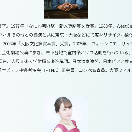
7年「なにわ芸術祭」新人奨励賞を受賞。1980年、WestGermanyのFre
フィルその他との協演と共に東京・大阪などにて度々リサイタル開催。 
年、2003年「大阪文化祭賞本賞」受賞。2005年、ウィーンにてリ
芸術劇場公演に参加、県下各地で室内楽とソロ活動を行っている。2
。現在、大阪音楽大学附属音楽院講師。日本演奏連盟、日本ピアノ教
本ピアノ指導者協会（PTNA）正会員、コンペ審査員。大阪フィル