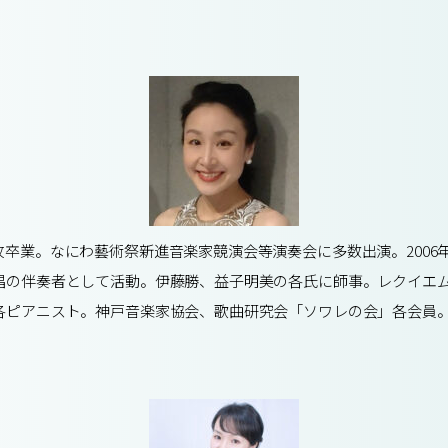
卒業。なにわ藝術祭新進音楽家競演会等演奏会に多数出演。2006
唱の伴奏者として活動。伊藤勝、益子明美の各氏に師事。レクイエム
各ピアニスト。神戸音楽家協会、歌曲研究会「ソワレの会」各会員