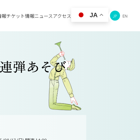
JA
情報
チケット情報
ニュース
アクセス
JP
EN
ノ連弾あそび