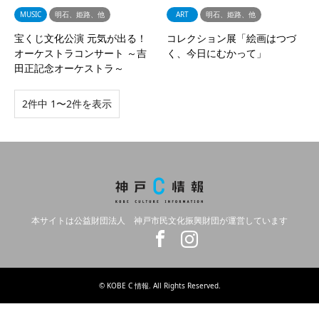
MUSIC
明石、姫路、他
ART
明石、姫路、他
宝くじ文化公演 元気が出る！
コレクション展「絵画はつづ
オーケストラコンサート ～吉
く、今日にむかって」
田正記念オーケストラ～
2件中 1〜2件を表示
本サイトは公益財団法人 神戸市民文化振興財団が運営しています
Twitter
Facebook
Instagram
©
KOBE C 情報
. All Rights Reserved.