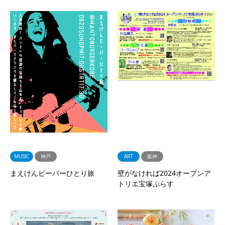
MUSIC
神戸
ART
阪神
まえけんビーバーひとり旅
壁がなければ2024オープンア
トリエ宝塚ぷらす