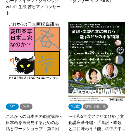
ポートアイランドクラシック
『ダンサー イン Paris』
vol.41 生熊 茜ピアノコンサー
ト
ART
神戸
MUSIC
明石、姫路、他
これからの日本画の鑑賞講座 -
～令和6年度アクリエひめじ文
日本画を再発見するためのお
化講座番外編～「童謡・唱歌
話とワークショップ – 第２回…
と共に味わう「能」の中の平…