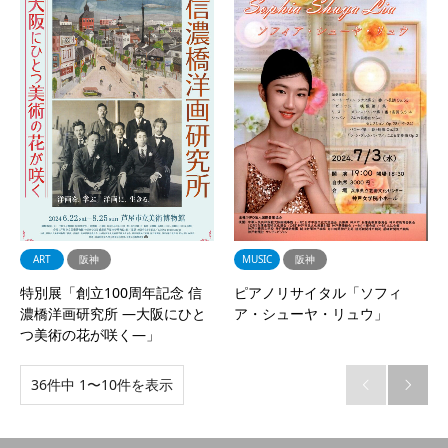
ART
阪神
MUSIC
阪神
特別展「創立100周年記念 信
ピアノリサイタル「ソフィ
濃橋洋画研究所 ―大阪にひと
ア・シューヤ・リュウ」
つ美術の花が咲く―」
36件中 1〜10件を表示

