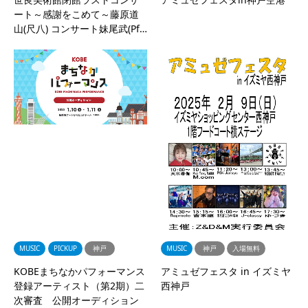
ート～感謝をこめて～藤原道
山(尺八) コンサート妹尾武(Pf…
MUSIC
PICKUP
神戸
MUSIC
神戸
入場無料
KOBEまちなかパフォーマンス
アミュゼフェスタ in イズミヤ
登録アーティスト（第2期）二
西神戸
次審査 公開オーディション