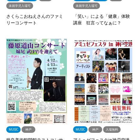
未就学児入場可
未就学児入場可
さくらこおねえさんのファミ
「笑い」による「健康」体験
リーコンサート
講座 狂言ってなぁに？
MUSIC
神戸
MUSIC
神戸
入場無料
世良美術館閉館ラストコンサ
アミュゼフェスタin神戸空港