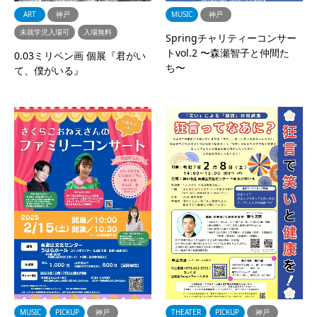
ART
神戸
MUSIC
神戸
未就学児入場可
入場無料
Springチャリティーコンサー
トvol.2 〜森瀬智子と仲間た
0.03ミリペン画 個展『君がい
ち〜
て、僕がいる』
MUSIC
PICKUP
神戸
THEATER
PICKUP
神戸