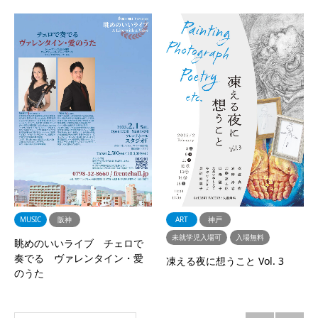
MUSIC
阪神
ART
神戸
未就学児入場可
入場無料
眺めのいいライブ チェロで
奏でる ヴァレンタイン・愛
凍える夜に想うこと Vol. 3
のうた