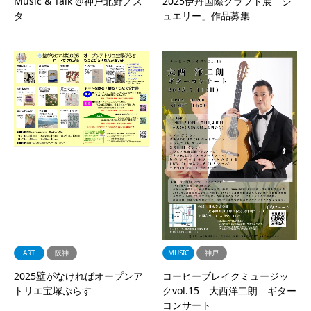
Music & Talk @神戸北野ノス
2025伊丹国際クラフト展「ジ
タ
ュエリー」作品募集
ART
阪神
MUSIC
神戸
2025壁がなければオープンア
コーヒーブレイクミュージッ
トリエ宝塚ぷらす
クvol.15 大西洋二朗 ギター
コンサート