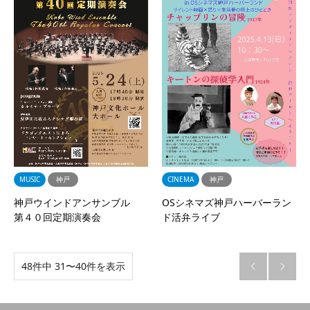
MUSIC
神戸
CINEMA
神戸
神戸ウインドアンサンブル
OSシネマズ神戸ハーバーラン
第４０回定期演奏会
ド活弁ライブ
48件中 31〜40件を表示

