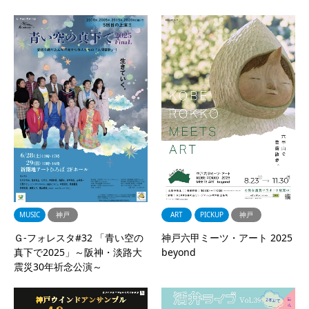
MUSIC
神戸
ART
PICKUP
神戸
Ｇ-フォレスタ#32 「青い空の
神戸六甲ミーツ・アート 2025
真下で2025」～阪神・淡路大
beyond
震災30年祈念公演～