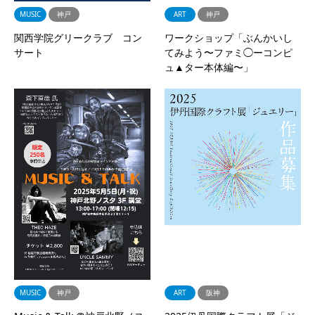
MUSIC
神戸
ART
神戸
関西学院グリークラブ コン
ワークショップ「ぶんかいし
サート
てみよう〜ファミ◯ーコンピ
ュ▲ター本体編〜」
MUSIC
神戸
ART
阪神