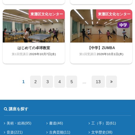
はじめての卓球教室
【中学】ZUMBA
2026年10月7日(水)
2026年10月1日(木)
1
2
3
4
5
...
13
講座を探す
美術・絵画(95)
書道(46)
工（手）芸(61)
音楽(221)
古典芸能(11)
文学歴史(38)