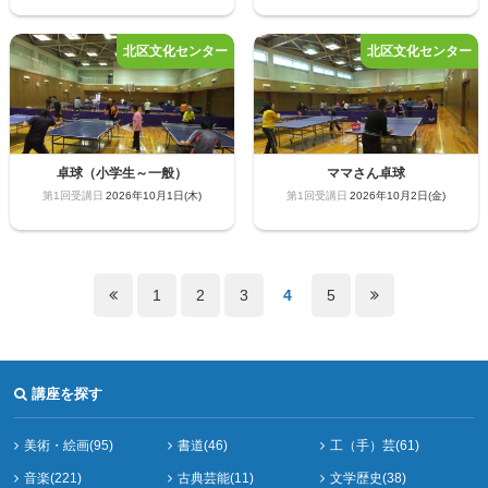
卓球（小学生～一般）
ママさん卓球
2026年10月1日(木)
2026年10月2日(金)
1
2
3
4
5
講座を探す
美術・絵画(95)
書道(46)
工（手）芸(61)
音楽(221)
古典芸能(11)
文学歴史(38)