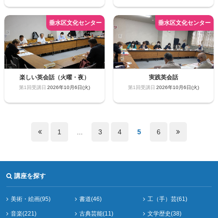
楽しい英会話（火曜・夜）
実践英会話
2026年10月6日(火)
2026年10月6日(火)
1
...
3
4
5
6
講座を探す
美術・絵画(95)
書道(46)
工（手）芸(61)
音楽(221)
古典芸能(11)
文学歴史(38)