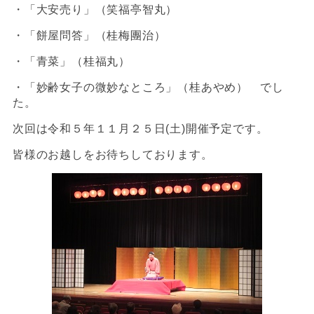
・「大安売り」（笑福亭智丸）
・「餅屋問答」（桂梅團治）
・「青菜」（桂福丸）
・「妙齢女子の微妙なところ」（桂あやめ） でし
た。
次回は令和５年１１月２５日
(
土
)
開催予定です。
皆様のお越しをお待ちしております。