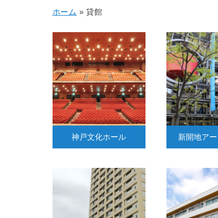
ホーム
»
貸館
神戸文化ホール
新開地アー