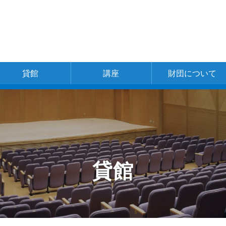
貸館
講座
財団について
一覧
神戸文化ホール
新開地アートひ
中央区文化セン
東灘区文化セン
灘区文化センタ
兵庫区文化セン
北区文化センタ
北神区文化セン
長田区文化セン
長田区文化セン
須磨区文化セン
北須磨文化セン
垂水区文化セン
西区文化センタ
財団の概要
理事長ご挨拶
財団の組織
事業体系
事業計画書
事業報告
お問い合わせ
採用情報
ろば
ター
ター
ー
ター
ー
ター
ター
ター
ター
ター
ター
ー
別館ピフレ
貸館