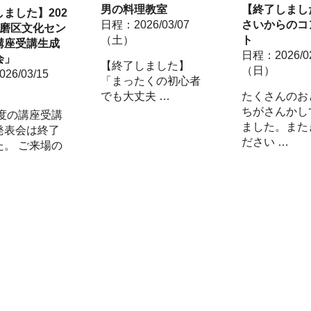
男の料理教室
【終了しまし
ました】202
日程：2026/03/07
さいからのコ
須磨区文化セン
（土）
ト
講座受講生成
日程：2026/02
会」
【終了しました】
（日）
26/03/15
「まったくの初心者
でも大丈夫 …
たくさんのお
ちがさんかし
年度の講座受講
ました。また
発表会は終了
ださい …
た。 ご来場の