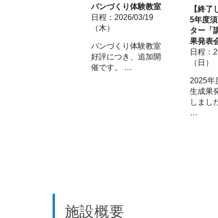
パンづくり体験教室
【終了し
日程：2026/03/19
5年度
（木）
ター「
果発表
パンづくり体験教室
日程：20
好評につき、追加開
（日）
催です。 …
2025
生成果
しまし
…
施設概要