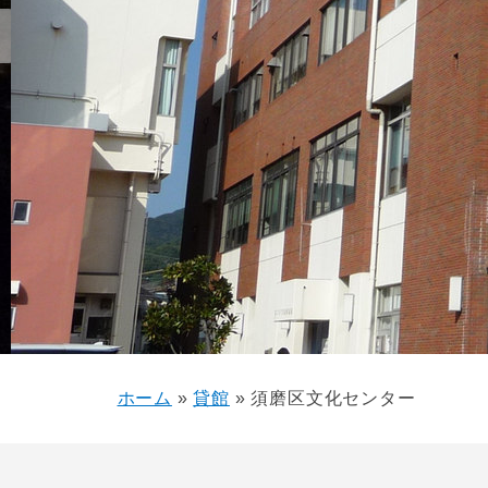
ホーム
»
貸館
»
須磨区文化センター