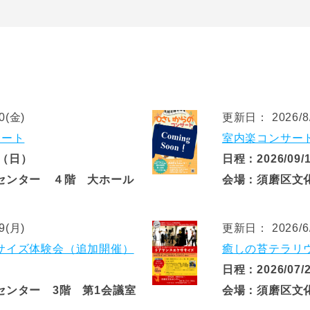
0(金)
更新日： 2026/8/
サート
室内楽コンサート
1（日）
日程：2026/09
センター ４階 大ホール
会場：須磨区文
9(月)
更新日： 2026/6/
サイズ体験会（追加開催）
癒しの苔テラリウム
日程：2026/07/
センター 3階 第1会議室
会場：須磨区文