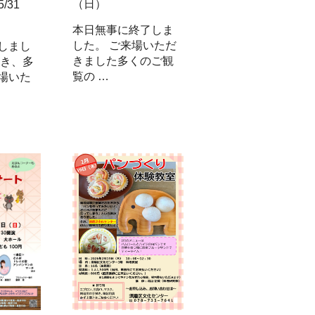
（日）
/31
本日無事に終了しま
した。 ご来場いただ
しまし
きました多くのご観
続き、多
覧の …
場いた