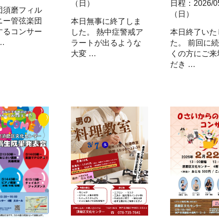
日程：2026/05
（日）
団須磨フィル
（日）
ニー管弦楽団
本日無事に終了しま
するコンサー
本日終了いた
した。 熱中症警戒ア
…
た。 前回に
ラートが出るような
くの方にご来
大変 …
だき …