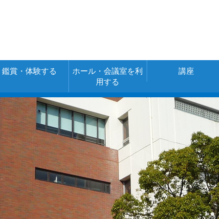
鑑賞・体験する
ホール・会議室を利
講座
用する
空き室情報・ご
施設の使用料金
予約
（あじさいネッ
ト）