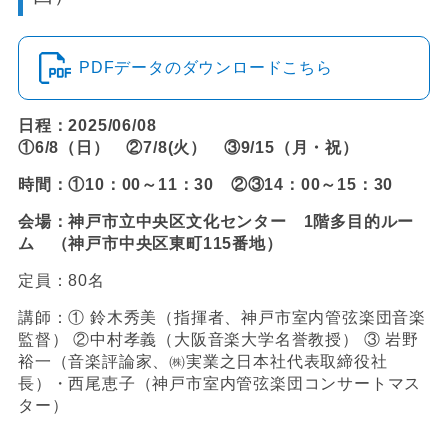
PDFデータのダウンロードこちら
日程：2025/06/08
①6/8（日） ②7/8(火） ③9/15（月・祝）
時間：①10：00～11：30 ②③14：00～15：30
会場：神戸市立中央区文化センター 1階多目的ルー
ム （神戸市中央区東町115番地）
定員：80名
講師：① 鈴木秀美（指揮者、神戸市室内管弦楽団音楽
監督） ②中村孝義（大阪音楽大学名誉教授） ③ 岩野
裕一（音楽評論家、㈱実業之日本社代表取締役社
長）・西尾恵子（神戸市室内管弦楽団コンサートマス
ター）