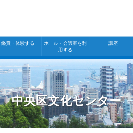
鑑賞・体験する
ホール・会議室を利
講座
用する
空き室情報・ご
施設の詳細
施設の使用料金
予約
（あじさいネッ
ト）
中央区文化センター