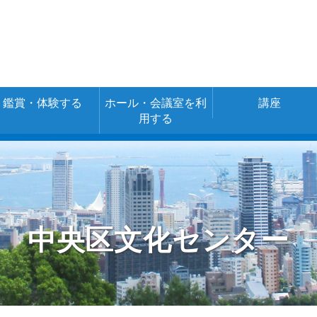
鑑賞・体験する
ホール・会議室を利
講座
用する
空き室情報・ご
施設の詳細
施設の使用料金
予約
（あじさいネッ
ト）
中央区文化センター