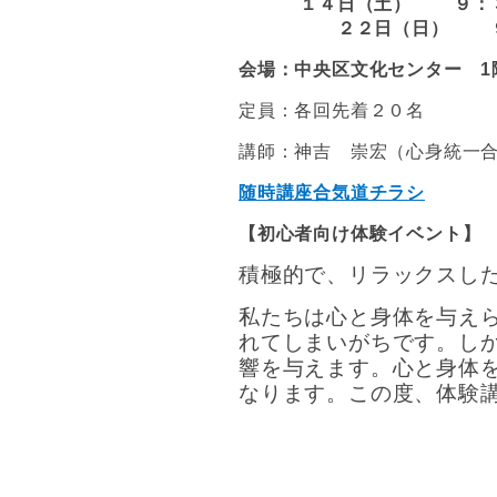
１４日（土） ９：３
２２日（日） ９：３
会場：中央区文化センター 1
定員：各回先着２０名
講師：神吉 崇宏（心身統一
随時講座合気道チラシ
【初心者向け体験イベント】
積極的で、リラックスし
私たちは心と身体を与え
れてしまいがちです。し
響を与えます。心と身体
なります。この度、体験