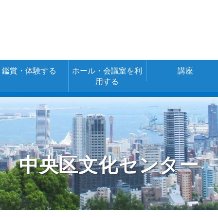
鑑賞・体験する
ホール・会議室を利
講座
用する
空き室情報・ご
施設の詳細
施設の使用料金
予約
（あじさいネッ
ト）
中央区文化センター