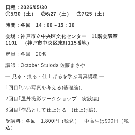
日程：2026/05/30
①5/30（土） ②6/27（土） ③7/25（土）
時間：各回 14：00～15：30
会場：神戸市立中央区文化センター 11階会議室
1101 （神戸市中央区東町115番地）
定員：各回 20名
講師：October Stuiods 佐藤まさや
― 見る・撮る・仕上げるを学ぶ写真講座
―
1回目｢いい写真を考える
(
基礎編
)
｣
2回目｢屋外撮影ワークショップ 実践編｣
3回目｢作品として仕上げる
(
仕上げ編
)
｣
受講料：各回 1,800円（税込） 中高生は900円（税
込）