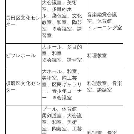
大会議室、美術
室、多目的ホー
音楽鑑賞会議
ル、染色室、文化
長田区文化セン
室、体育館、
教室、和室、陶芸
ター
トレーニング室
室
※会議室、講
習室
大ホール、多目的
室、和室
ピフレホール
料理教室
※会議室、講習室
大ホール、和室、
美術室、陶工芸
須磨区文化セン
料理教室、音楽
室、区民ギャラリ
ター
室、談話室
ー、青少年コーナ
ー ※会議室
プール、体育館、
柔剣道室、
大会議
室、和室、美術
室、陶芸室、工芸
料理室、音楽