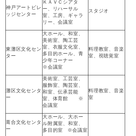
ＫＡＶＣシアタ
神戸アートビレ
ー、リハーサル
スタジオ
ッジセンター
室、工房、ギャラ
リー、会議室
大ホール、和室、
美術室、陶工芸
室、衣服文化室、
東灘区文化セン
料理教室、音楽
多目的ホール、青
ター
室、視聴覚室
少年コーナー
※会議室
美術室、工芸室、
服飾室、陶芸室、
灘区文化センタ
料理教室、音楽
和室、伝承芸能
ー
室
室、体育館 ※
会議室
大ホール、大ホー
葺合文化センタ
ル附属室、和室、
ー
多目的室
※会議室