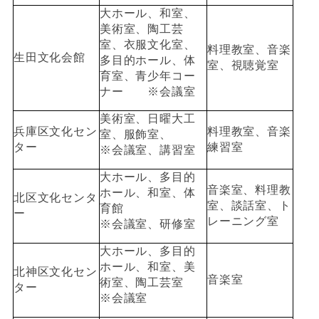
大ホール、和室、
美術室、陶工芸
室、衣服文化室、
料理教室、音楽
生田文化会館
多目的ホール、体
室、視聴覚室
育室、青少年コー
ナー ※会議室
美術室、日曜大工
兵庫区文化セン
料理教室、音楽
室、服飾室、
ター
練習室
※会議室、講習室
大ホール、多目的
音楽室、料理教
ホール、和室、体
北区文化センタ
室、談話室、ト
育館
ー
レーニング室
※会議室、研修室
大ホール、多目的
ホール、和室、美
北神区文化セン
音楽室
術室、陶工芸室
ター
※会議室