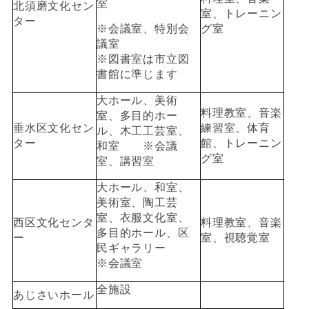
室
北須磨文化セン
室、トレーニン
ター
※会議室、特別会
グ室
議室
※図書室は市立図
書館に準じます
大ホール、美術
料理教室、音楽
室、多目的ホー
垂水区文化セン
練習室、体育
ル、木工工芸室、
ター
館、トレーニン
和室 ※会議
グ室
室、講習室
大ホール、和室、
美術室、陶工芸
室、衣服文化室、
西区文化センタ
料理教室、音楽
多目的ホール、区
ー
室、視聴覚室
民ギャラリー
※会議室
全施設
あじさいホール