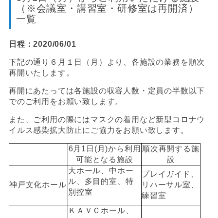
（※会議室・講習室・研修室は再開済）
一覧
日程：2020/06/01
下記の通り６月１日（月）より、各施設の業務を順次
再開いたします。
再開にあたっては各施設の収容人数・定員の半数以下
でのご利用をお願い致します。
また、ご利用の際にはマスクの着用など新型コロナウ
イルス感染拡大防止にご協力をお願い致します。
6月1日(月)から利用
順次再開する施
可能となる施設
設
大ホール、中ホー
プレイガイド、
ル、多目的室、特
神戸文化ホール
リハーサル室、
別控室
練習室
ＫＡＶＣホール、