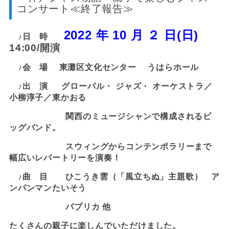
コンサート≪終了報告≫
202
2
年
1
0
月
２
日
(
日
)
♪
日
時
1
4
:
00/
開演
♪
会
場
東灘区文化
セ
ン
タ
ー
うはら
ホ
ー
ル
♪
出
演
グ
ロ
ー
バ
ル
・
ジ
ャ
ズ
・
オ
ー
ケ
ス
ト
ラ／
小柳淳子／東かおる
関西のミュージシャンで構成されるビ
ッグバンド。
スウィングからコンテンポラリーまで
幅広いレパートリーを演奏！
♪
曲
目
ひこ
うき雲（「風立ちぬ」主題歌） ア
ンパンマンたいそう
パプリカ 他
たくさんの親子に楽しんでいただけました。