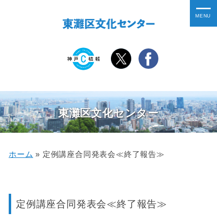
東灘区文化センター
ホーム
»
定例講座合同発表会≪終了報告≫
定例講座合同発表会≪終了報告≫