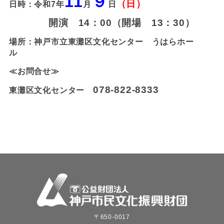
11
９
（日）
日時：令和
7
年
月
日
開演
14
：
00
（開場
13
：
30
）
場所：
神戸市立
東灘区文化センター
うはらホー
ル
≪お問合せ≫
078-822-8333
東灘区文化センター
〒650-0017