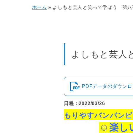
ホーム
»
よしもと芸人と笑って学ぼう 第八
よしもと芸人
PDFデータのダウン
日程：2022/03/26
もりやすバンバンビ
☺楽
し