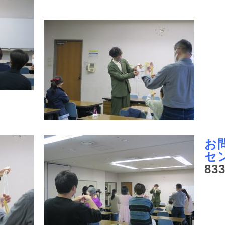
お
セ
83