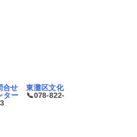
問合せ 東灘区文化
ンター
📞078-822-
33