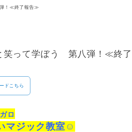
弾！≪終了報告≫
と笑って学ぼう 第八弾！≪終了
ロードこちら
ガロ
いマジック教室☺