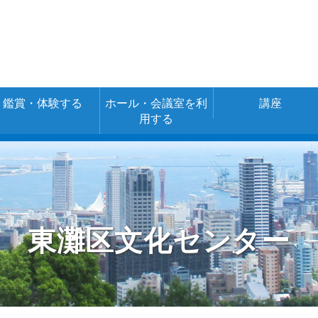
鑑賞・体験する
ホール・会議室を利
講座
用する
空き室情報・ご
施設の詳細
施設の使用料金
予約
（あじさいネッ
ト）
東灘区文化センター