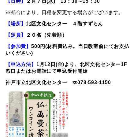
【日時】
２月７日(水)
13
：
30
～
15
：
30
※都合により、日程を変更する場合がございます。
【場所】
北区文化センター ４階すずらん
【定員】
２０
名（先着順）
【参加費】
500
円
(材料費込み
。当日教室前にてお支払
いください
)
【申込方法】
1
月12日(金)より、北区文化センター1F
窓口またはお電話にて申込受付開始
神戸市立北区文化センター ☏078-593-1150