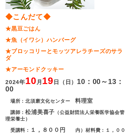
◆こんだて◆
★黒豆ごはん
★魚（イワシ）ハンバーグ
★ブロッコリーとモッツアレラチーズのサラ
ダ
★アーモンドクッキー
10
19
10：00～13：
2024年
月
日（日）
00
料理室
場所：北須磨文化センター
松浦美喜子
講師：
（
公益財団法人栄養医学協会管
理栄養士）
１，８００円
受講料：
内）材料費：１，００