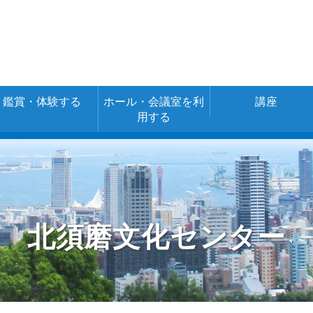
鑑賞・体験する
ホール・会議室を利
講座
用する
空き室情報・ご
施設の使用料金
予約
（あじさいネッ
ト）
北須磨文化センター