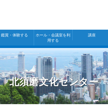
鑑賞・体験する
ホール・会議室を利
講座
用する
空き室情報・ご
施設の使用料金
予約
（あじさいネッ
ト）
北須磨文化センター