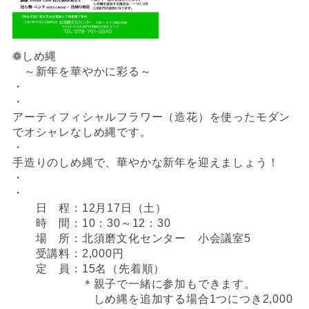
❁しめ縄
～新年を華やかに彩る～
・
・
アーティフィシャルフラワー（造花）を使ったモダン
でオシャレなしめ縄です。
・
手造りのしめ縄で、華やかな新年を迎えましょう！
・
・
日 程：12月17日（土）
時 間：10：30～12：30
場 所：北須磨文化センター 小会議室5
受講料：2,000円
定 員：15名（先着順）
＊親子で一緒に参加もできます。
しめ縄を追加する場合1つにつき2,000