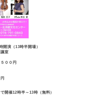
4時開演（13時半開場）
会議室
円
００円
円
円
円
で開催12時半～13時（無料）