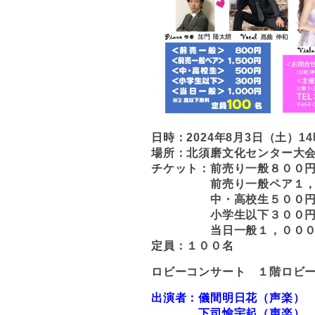
日時：2024年8月3日（土）1
場所：北須磨文化センター大
チケット：前売り一般８００
前売り一般ペア１，５
中・高校生５００
小学生以下３００
当日一般１，０００
定員：１００名
ロビーコンサート １階ロビー
出演者：儀間明日花（声楽）
下司愉宇起（声楽）