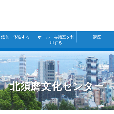
鑑賞・体験する
ホール・会議室を利
講座
用する
空き室情報・ご
施設の使用料金
予約
（あじさいネッ
ト）
北須磨文化センター