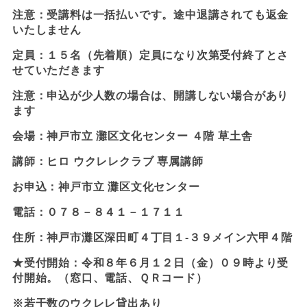
注意：受講料は一括払いです。途中退講されても返金
いたしません
定員：１５名（先着順）定員になり次第受付終了とさ
せていただきます
注意：申込が少人数の場合は、開講しない場合があり
ます
会場：神戸市立 灘区文化センター ４階 草土舎
講師：ヒロ ウクレレクラブ 専属講師
お申込：神戸市立 灘区文化センター
電話：０７８－８４１－１７１１
住所：神戸市灘区深田町４丁目１-３９メイン六甲４階
★受付開始：令和８年６月１２日（金）０９時より受
付開始。（窓口、電話、ＱＲコード）
※若干数のウクレレ貸出あり