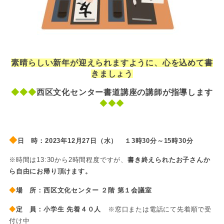
素晴らしい新年が迎えられますように、
心を込めて書
きましょう
◆◆◆
西区文化センター書道講座の講師が指導します
◆◆◆
◆
日 時：2023
年
12
月
27
日（水）
１3時30分～15時30分
※時間は13:30から2時間程度ですが、
書き終えられたお子さんか
ら自由にお帰り頂けます。
◆
場 所：
西区文化センター ２階 第１会議室
◆
定 員：
小学生 先着４０人
※窓口または電話にて先着順で受
付け中