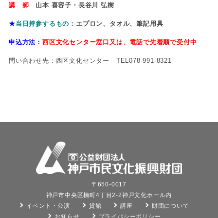
講 師
山本 喜容子・長谷川 弘樹
★
当日持参するもの：
エプロン、タオル、筆記用具
申込方法：
西区文化センター窓口又は、電話で先着順で受付中
問い合わせ先：西区文化センター TEL078-991-8321
〒650-0017
神戸市中央区楠町4丁目2-2神戸文化ホール内
イベント・公演
貸館
講座
財団について
お知らせ
プライバシーポリシー