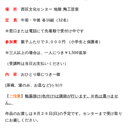
場 所
西区文化センター 地階 陶工芸室
定 員
午前・午後 各16組（32名）
※
窓口または電話にて
先着順
で受付け中です
参加費
親子ふたりで３,０００円 （小学生と保護者）
※三人以上の場合は、一人につき￥1,500追加
（受講料は当日お支払いください）
内 容
おひとり様につき一個
(
茶碗、湯のみ、お皿など)
を制作
【
ご注意
】
釉薬掛け(色付け)は講師が行います
。
※色は選べませ
ん。
作品のお渡しは８月２５日(日)の予定です。センターまで受け取り
にお越しください。