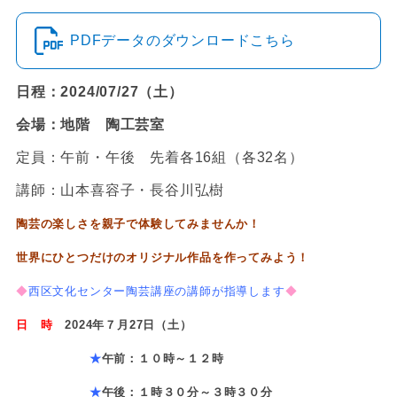
PDFデータのダウンロードこちら
日程：2024/07/27（土）
会場：地階 陶工芸室
定員：午前・午後 先着各16組（各32名）
講師：山本喜容子・長谷川弘樹
陶芸の楽しさを親子で体験してみませんか！
世界にひとつだけのオリジナル作品を作ってみよう！
◆
西区文化センター陶芸講座の講師が指導します
◆
日 時
2024年
７
月
27
日（
土
）
★
午前：１０時～１２時
★
午後：１時３０分～３時３０分