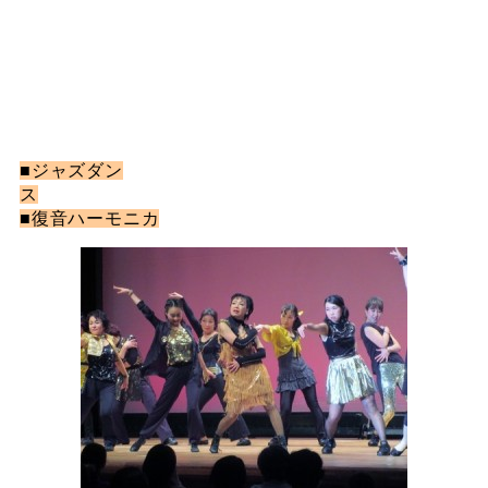
■ジャズダン
ス
■復音ハーモニカ