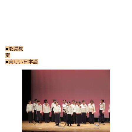
■歌謡教
室
■美しい日本語