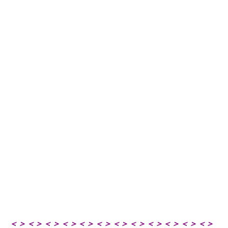
＜＞＜＞＜＞＜＞＜＞＜＞＜＞＜＞＜＞＜＞＜＞＜＞