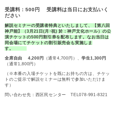
受講料：500円 受講料は当日にお支払いく
ださい
解説セミナーの受講者特典といたしまして、【第八回
神戸能】（
3
月
21
日
(
月･祝
)
於：神戸文化ホール）の公
演チケットの
500
円割引券を配布します。なお当日は
同会場にてチケットの割引販売会も実施
しま
す。
全席自由
4,200
円
（通常4,700円）、
学生
1,300
円
（通常1,800円）
（※本番の入場チケットを既にお持ちの方は、チケッ
トのご提示で解説セミナーは無料で参加いただけま
す）
問い合わせ先：西区民センター TEL078-991-8321