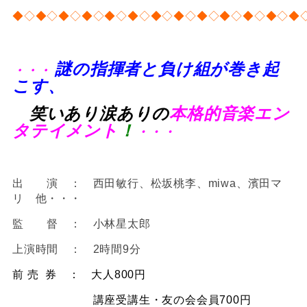
◆◇◆◇◆◇◆◇◆◇◆◇◆◇◆◇◆◇◆◇◆◇◆◇◆
謎の指揮者と負け組が巻き起
・・・
こす、
笑いあり涙ありの
本格的音楽エン
タテイメント
！
・・・
出 演 ： 西田敏行、松坂桃李、miwa、濱田マ
リ 他・・・
監 督 ： 小林星太郎
上演時間 ： 2時間9分
前 売 券 ： 大人800円
講座受講生・友の会会員700円