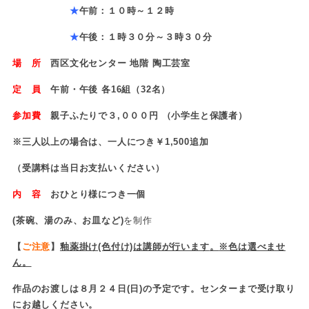
★
午前：１０時～１２時
★
午後：１時３０分～３時３０分
場 所
西区文化センター 地階 陶工芸室
定 員
午前・午後 各16組（32名）
参加費
親子ふたりで３,０００円 （小学生と保護者）
※三人以上の場合は、一人につき￥1,500追加
（受講料は当日お支払いください）
内 容
おひとり様につき一個
(
茶碗、湯のみ、お皿など)
を制作
【
ご注意
】
釉薬掛け(色付け)は講師が行います
。
※色は選べませ
ん。
作品のお渡しは８月２４日(日)の予定です。センターまで受け取り
にお越しください。