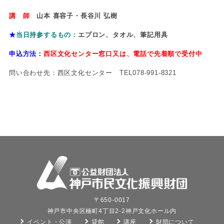
講 師
山本 喜容子・長谷川 弘樹
★
当日持参するもの：
エプロン、タオル、筆記用具
申込方法：
西区文化センター窓口又は、電話で先着順で受付中
問い合わせ先：西区文化センター TEL078-991-8321
〒650-0017
神戸市中央区楠町4丁目2-2神戸文化ホール内
イベント・公演
貸館
講座
財団について